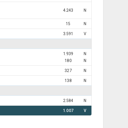
4.243
N
15
N
3.591
V
1.939
N
180
N
327
N
138
N
2.584
N
1.007
V