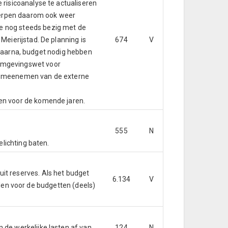
risicoanalyse te actualiseren
werpen daarom ook weer
e nog steeds bezig met de
eierijstad. De planning is
674
V
k daarna, budget nodig hebben
 Omgevingswet voor
et meenemen van de externe
en voor de komende jaren.
555
N
elichting baten.
it reserves. Als het budget
6.134
V
ellen voor de budgetten (deels)
 de werkelijke lasten af van
124
N