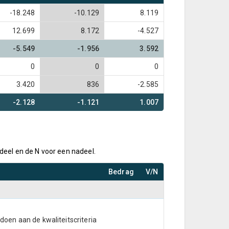
-18.248
-10.129
8.119
12.699
8.172
-4.527
-5.549
-1.956
3.592
0
0
0
3.420
836
-2.585
-2.128
-1.121
1.007
rdeel en de N voor een nadeel.
Bedrag
V/N
oen aan de kwaliteitscriteria