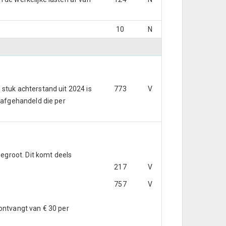
10
N
stuk achterstand uit 2024 is
773
V
 afgehandeld die per
groot. Dit komt deels
217
V
757
V
ontvangt van € 30 per