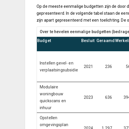
Op de meeste eenmalige budgetten zijn de door de
gepresenteerd. In de volgende tabel staan de ee
zijn apart gepresenteerd met een toelichting. De
Over te hevelen eenmalige budgetten (bedrage
Budget
Besluit
Geraamd
Werkeli
Instellen gevel- en
2021
236
5
verplaatsingsubsidie
Modulaire
woningbouw
2023
636
39
quickscans en
inhuur
Opstellen
omgevingsplan
2024
1.297
37