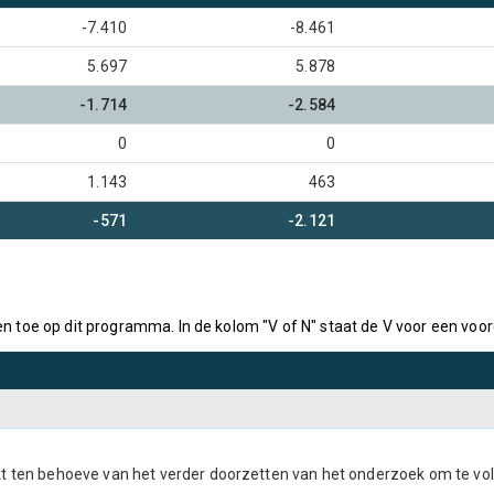
-7.410
-8.461
5.697
5.878
-1.714
-2.584
0
0
1.143
463
-571
-2.121
en toe op dit programma. In de kolom "V of N" staat de V voor een voo
t ten behoeve van het verder doorzetten van het onderzoek om te vold