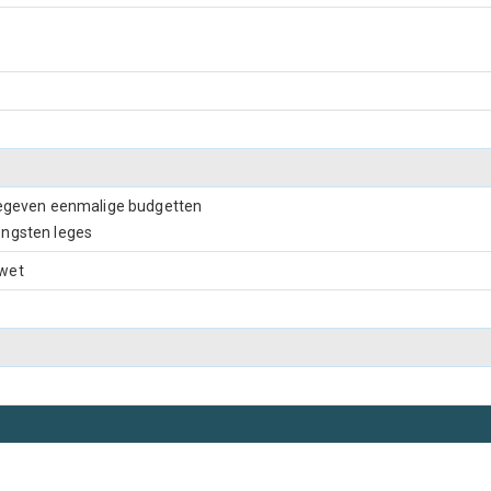
tgegeven eenmalige budgetten
engsten leges
swet