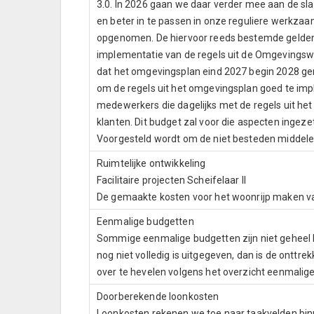
3.0. In 2026 gaan we daar verder mee aan de sla
en beter in te passen in onze reguliere werk
opgenomen. De hiervoor reeds bestemde gelden 
implementatie van de regels uit de Omgevingswet
dat het omgevingsplan eind 2027 begin 2028 geree
om de regels uit het omgevingsplan goed te i
medewerkers die dagelijks met de regels uit h
klanten. Dit budget zal voor die aspecten ingez
Voorgesteld wordt om de niet besteden middele
Ruimtelijke ontwikkeling
Facilitaire projecten Scheifelaar II
De gemaakte kosten voor het woonrijp maken van S
Eenmalige budgetten
Sommige eenmalige budgetten zijn niet geheel b
nog niet volledig is uitgegeven, dan is de onttre
over te hevelen volgens het overzicht eenmalig
Doorberekende loonkosten
Loonkosten rekenen we toe naar taakvelden binn