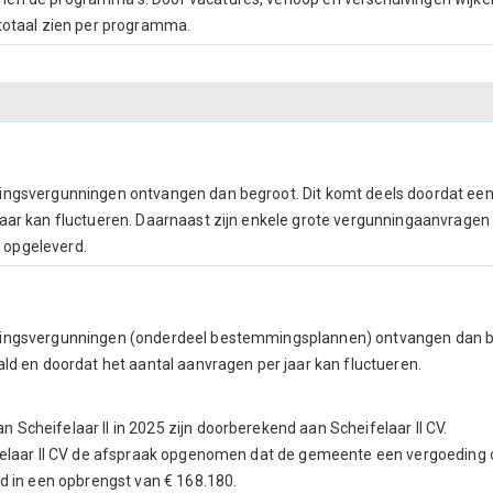
 totaal zien per programma.
ingsvergunningen ontvangen dan begroot. Dit komt deels doordat een 
jaar kan fluctueren. Daarnaast zijn enkele grote vergunningaanvragen
 opgeleverd.
vingsvergunningen (onderdeel bestemmingsplannen) ontvangen dan be
ald en doordat het aantal aanvragen per jaar kan fluctueren.
Scheifelaar II in 2025 zijn doorberekend aan Scheifelaar II CV.
ifelaar II CV de afspraak opgenomen dat de gemeente een vergoeding 
rd in een opbrengst van € 168.180.