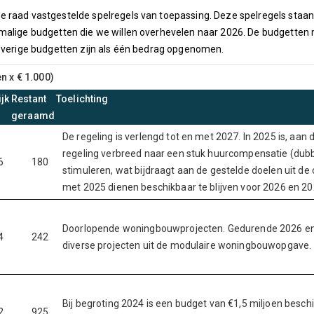
 raad vastgestelde spelregels van toepassing. Deze spelregels staan 
nmalige budgetten die we willen overhevelen naar 2026. De budgetten
 overige budgetten zijn als één bedrag opgenomen.
n x € 1.000)
jk
Restant
Toelichting
geraamd
De regeling is verlengd tot en met 2027. In 2025 is, aan
regeling verbreed naar een stuk huurcompensatie (dubb
6
180
stimuleren, wat bijdraagt aan de gestelde doelen uit de
met 2025 dienen beschikbaar te blijven voor 2026 en 20
Doorlopende woningbouwprojecten. Gedurende 2026 en 
4
242
diverse projecten uit de modulaire woningbouwopgave.
Bij begroting 2024 is een budget van €1,5 miljoen besc
2
925