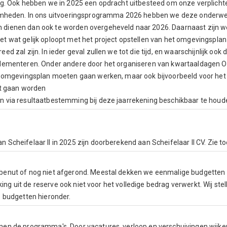
g. Ook hebben we in 2025 een opdracht uitbesteed om onze verplichte 
zaamheden. In ons uitvoeringsprogramma 2026 hebben we deze onder
dienen dan ook te worden overgeheveld naar 2026. Daarnaast zijn w
 wat gelijk oploopt met het project opstellen van het omgevingsplan M
d zal zijn. In ieder geval zullen we tot die tijd, en waarschijnlijk oo
mplementeren. Onder andere door het organiseren van kwartaaldagen
et omgevingsplan moeten gaan werken, maar ook bijvoorbeeld voor h
et gaan worden
n via resultaatbestemming bij deze jaarrekening beschikbaar te houd
cheifelaar II in 2025 zijn doorberekend aan Scheifelaar II CV. Zie to
enut of nog niet afgerond. Meestal dekken we eenmalige budgetten u
kking uit de reserve ook niet voor het volledige bedrag verwerkt. Wij st
e budgetten hieronder.
en de programma's. Door vacatures, verloop en verschuivingen wijken