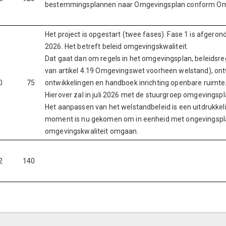
bestemmingsplannen naar Omgevingsplan conform Omge
Het project is opgestart (twee fases). Fase 1 is afgeron
2026. Het betreft beleid omgevingskwaliteit.
Dat gaat dan om regels in het omgevingsplan, beleidsre
van artikel 4.19 Omgevingswet voorheen welstand), ontwi
0
75
ontwikkelingen en handboek inrichting openbare ruimte
Hierover zal in juli 2026 met de stuurgroep omgevings
Het aanpassen van het welstandbeleid is een uitdrukke
moment is nu gekomen om in eenheid met ongevingspla
omgevingskwaliteit omgaan.
2
140