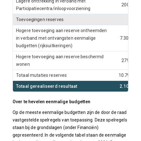
Lagere onttrekking in verband met
200
Participatiecentra/inloopvoorziening
Toevoegingen reserves
Hogere toevoeging aan reserve ontheemden
in verband met ontvangsten eenmalige
7.307
budgetten (rijksuitkeringen)
Hogere toevoeging aan reserve beschermd
279
wonen
Totaal mutaties reserves
10.793
Totaal gerealiseerd resultaat
2.100
Over te hevelen eenmalige budgetten
Op de meeste eenmalige budgetten zijn de door de raad
vastgestelde spelregels van toepassing. Deze spelregels
staan bij de grondslagen (onder Financiën)
gepresenteerd. In de volgende tabel staan de eenmalige