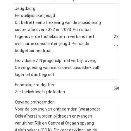
Jeugdzorg
Eerstelijnsloket jeugd
Dit betreft een afrekening van de subsidiëring
coöperatie over 2022 en 2023. Hier staat
tegenover de frictiekosten in verband met
234
overname consulenten jeugd. Per saldo
143
budgettair neutraal.
Individuele ZIN jeugdhulp met verblijf overig:
De vergoeding van excessieve casuïstiek valt
lager uit dan begroot
Eenmalige budgetten
598
Zie toelichting bij de lasten
Opvang ontheemden
Voor de opvang van ontheemden (waaronder
Oekraïners) worden bijdragen ontvangen
vanuit het Rijk en Centraal Orgaan opvang
Asielzoekers (COA). Dit voor dekking van de