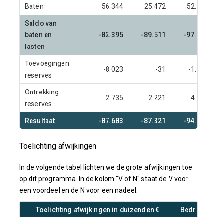
Baten
56.344
25.472
52.291
Saldo van
baten en
-82.395
-89.511
-97.443
lasten
Toevoegingen
-8.023
-31
-1.817
reserves
Ontrekking
2.735
2.221
4.441
reserves
Resultaat
-87.683
-87.321
-94.819
Toelichting afwijkingen
In de volgende tabel lichten we de grote afwijkingen toe
op dit programma. In de kolom "V of N" staat de V voor
een voordeel en de N voor een nadeel.
Toelichting afwijkingen in duizenden €
Bedrag