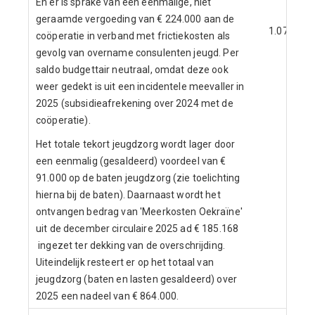
En er is sprake van een eenmalige, niet
geraamde vergoeding van € 224.000 aan de
1.076
coöperatie in verband met frictiekosten als
gevolg van overname consulenten jeugd. Per
saldo budgettair neutraal, omdat deze ook
weer gedekt is uit een incidentele meevaller in
2025 (subsidieafrekening over 2024 met de
coöperatie).
Het totale tekort jeugdzorg wordt lager door
een eenmalig (gesaldeerd) voordeel van €
91.000 op de baten jeugdzorg (zie toelichting
hierna bij de baten). Daarnaast wordt het
ontvangen bedrag van 'Meerkosten Oekraïne'
uit de december circulaire 2025 ad € 185.168
ingezet ter dekking van de overschrijding.
Uiteindelijk resteert er op het totaal van
jeugdzorg (baten en lasten gesaldeerd) over
2025 een nadeel van € 864.000.