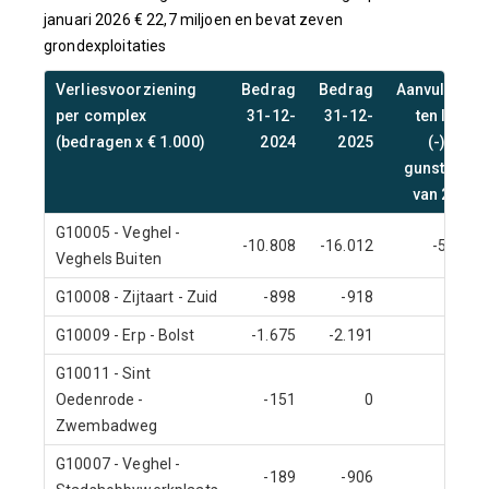
januari 2026 € 22,7 miljoen en bevat zeven
grondexploitaties
Verliesvoorziening
Bedrag
Bedrag
Aanvullend
per complex
31-12-
31-12-
ten laste
(bedragen x € 1.000)
2024
2025
(-)/ ten
gunste (+)
van 2025
G10005 - Veghel -
-10.808
-16.012
-5.204
Veghels Buiten
G10008 - Zijtaart - Zuid
-898
-918
-20
G10009 - Erp - Bolst
-1.675
-2.191
-516
G10011 - Sint
Oedenrode -
-151
0
151
Zwembadweg
G10007 - Veghel -
-189
-906
-717