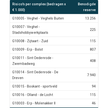
Risico's per complex (bedragen x
Benodigde
€ 1.000)
reserve
G10005 - Veghel - Veghels Buiten
13.256
G10007 - Veghel -
225
Stadshobbywerkplaats
G10008 - Zijtaart - Zuid
115
G10009 - Erp - Bolst
807
G10011 - Sint Oedenrode -
408
Zwembadweg
G10014 - Sint Oedenrode - De
7.940
Dreven
G10015 - Boskant - sportveld
94
G10016 - Olland - de Locht
115
G10003 - Erp - Molenakker II
46